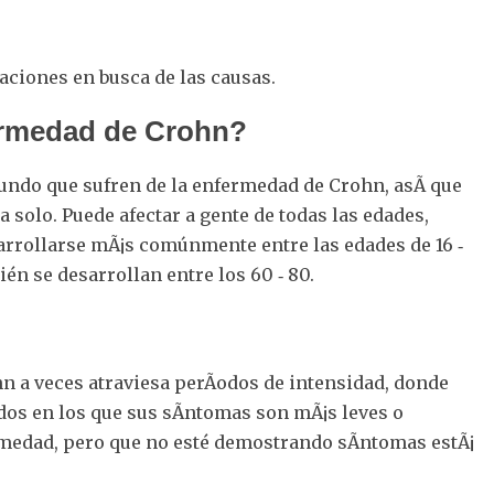
gaciones en busca de las causas.
ermedad de Crohn?
ndo que sufren de la enfermedad de Crohn, asÃ­ que
 solo. Puede afectar a gente de todas las edades,
rrollarse mÃ¡s comúnmente entre las edades de 16 ‐
én se desarrollan entre los 60 ‐ 80.
n a veces atraviesa perÃ­odos de intensidad, donde
dos en los que sus sÃ­ntomas son mÃ¡s leves o
rmedad, pero que no esté demostrando sÃ­ntomas estÃ¡