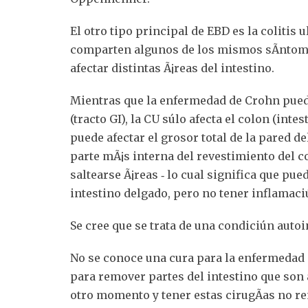
El otro tipo principal de EBD es la colitis
comparten algunos de los mismos sÃ­ntom
afectar distintas Ã¡reas del intestino.
Mientras que la enfermedad de Crohn puede 
(tracto GI), la CU súlo afecta el colon (in
puede afectar el grosor total de la pared d
parte mÃ¡s interna del revestimiento del 
saltearse Ã¡reas ‐ lo cual significa que pu
intestino delgado, pero no tener inflamaci
Se cree que se trata de una condiciún auto
No se conoce una cura para la enfermedad 
para remover partes del intestino que son 
otro momento y tener estas cirugÃ­as no r