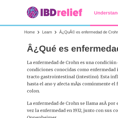
Understan
Home
Learn
Â¿QuÃ© es enfermedad de Croh
Â¿Qué es enfermeda
La enfermedad de Crohn es una condiciún c
condiciones conocidas como enfermedad in
tracto gastrointestinal (intestino). Esta i
hasta el ano y afecta mÃ¡s comúnmente el fin
colon.
La enfermedad de Crohn se llama asÃ­ por e
vez la enfermedad en 1932, junto con sus co
Oppenheimer.