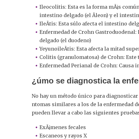
Ileocolitis: Esta es la forma mÃ¡s común
intestino delgado (el Ã­leon) y el intesti
IleÃ­tis: Esta súlo afecta el intestino del
Enfermedad de Crohn Gastroduodenal: Es
delgado (el duodeno)
YeyunoileÃ­tis: Esta afecta la mitad supe
Colitis (granulomatosa) de Crohn: Este t
Enfermedad Perianal de Crohn: Causa i
¿úmo se diagnostica la en
No hay un método único para diagnosticar 
ntomas similares a los de la enfermedad d
pueden llevar a cabo las siguientes prueba
ExÃ¡menes fecales
Escaneos y rayos X