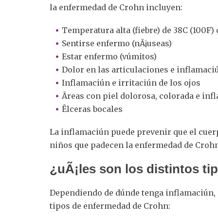
la enfermedad de Crohn incluyen:
Temperatura alta (fiebre) de 38C (100F)
Sentirse enfermo (nÃ¡useas)
Estar enfermo (vúmitos)
Dolor en las articulaciones e inflamaci
Inflamaciún e irritaciún de los ojos
Ãreas con piel dolorosa, colorada e i
Êlceras bocales
La inflamaciún puede prevenir que el cuerp
niños que padecen la enfermedad de Crohn 
¿uÃ¡les son los distintos t
Dependiendo de dúnde tenga inflamaciún, s
tipos de enfermedad de Crohn: