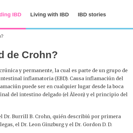
ding IBD
Living with IBD
IBD stories
n?
d de Crohn?
rúnica y permanente, la cual es parte de un grupo de
testinal inflamatoria (EBD). Causa inflamaciún del
nflamaciún puede ser en cualquier lugar desde la boca
al del intestino delgado (el Ã­leon) y el principio del
l Dr. Burrill B. Crohn, quién describiú por primera
legas, el Dr. Leon Ginzburg y el Dr. Gordon D. D.